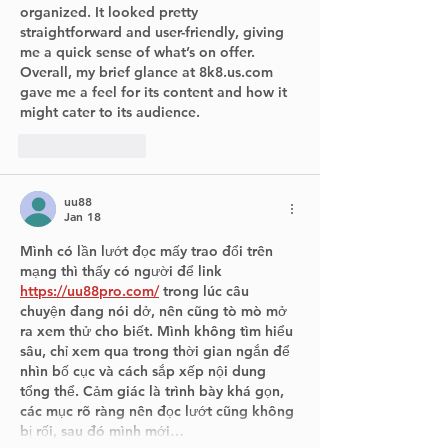
organized. It looked pretty 
straightforward and user-friendly, giving 
me a quick sense of what’s on offer. 
Overall, my brief glance at 8k8.us.com 
gave me a feel for its content and how it 
might cater to its audience.
Like
Reply
uu88
Jan 18
Mình có lần lướt đọc mấy trao đổi trên 
mạng thì thấy có người để link 
https://uu88pro.com/
 trong lúc câu 
chuyện đang nói dở, nên cũng tò mò mở 
ra xem thử cho biết. Mình không tìm hiểu 
sâu, chỉ xem qua trong thời gian ngắn để 
nhìn bố cục và cách sắp xếp nội dung 
tổng thể. Cảm giác là trình bày khá gọn, 
các mục rõ ràng nên đọc lướt cũng không 
bị rối, sau đó mình mới…