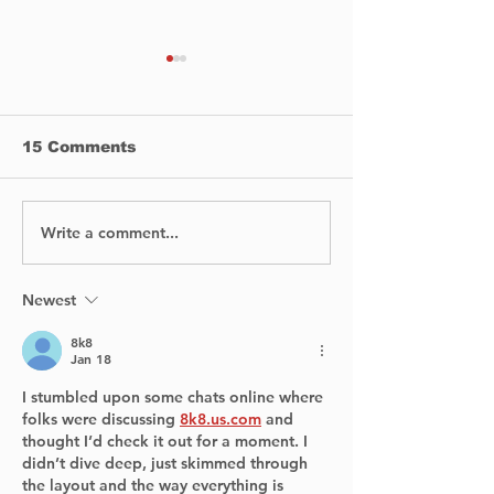
15 Comments
Write a comment...
Quebec Government
Soccer tourn
Allocates $603
raising funds
Million to Bolster
on June 8-9, 
French Language
Pointe Claire
Newest
8k8
Jan 18
I stumbled upon some chats online where 
folks were discussing 
8k8.us.com
 and 
thought I’d check it out for a moment. I 
didn’t dive deep, just skimmed through 
the layout and the way everything is 