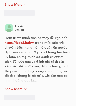
Show More
Like
Reply
Luck8
Jan 18
Hôm trước mình tình cờ thấy đề cập đến 
https://luck8.baby/
 trong một cuộc trò 
chuyện trên mạng, tò mò quá nên quyết 
định vào xem thử. Mặc dù không tìm hiểu 
kỹ lắm, nhưng mình đã dành chút thời 
gian để lướt qua và đánh giá cách sắp 
xếp các phần nội dung. Nhìn chung, mình 
thấy cách trình bày ở đây khá rõ ràng và 
dễ đọc, không bị rối mắt. Chỉ cần một cái 
nhìn thoáng qua là…
Show More
Like
Reply