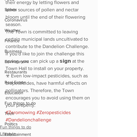
their energy by letting flowers and 
Sports
other sources of pollen and nectar 
bloom until the end of their flowering 
Coronavirus
season.
Weather
The Town is committed to leaving 
certain municipal lands uncultivated to 
Finance
contribute to the Dandelion Challenge.
Business
If you'd like to join the challenge this 
spring, you can pick up a 𝘀𝗶𝗴𝗻 at the 
Environment
Town Hall to install on your property.
Restaurants
☣︎ Even low-impact pesticides, such as 
Real Estate
biopesticides, have harmful effects on 
pollinators. Therefore, the Town 
Education
encourages you to avoid using them on 
Fun things to do
your property.
#Zeromowing
#Zeropesticides
Tech
#Dandelionchallenge
Politics
Fun things to do
Lifestyle
Entertainment