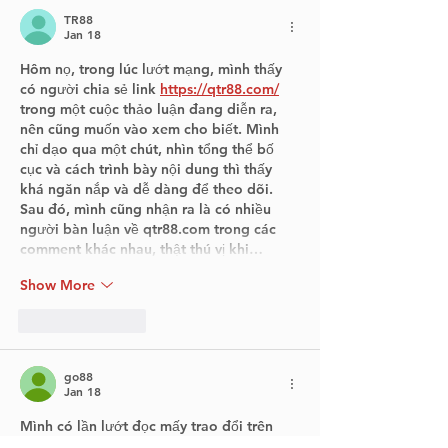
TR88
Jan 18
Hôm nọ, trong lúc lướt mạng, mình thấy 
có người chia sẻ link 
https://qtr88.com/
trong một cuộc thảo luận đang diễn ra, 
nên cũng muốn vào xem cho biết. Mình 
chỉ dạo qua một chút, nhìn tổng thể bố 
cục và cách trình bày nội dung thì thấy 
khá ngăn nắp và dễ dàng để theo dõi. 
Sau đó, mình cũng nhận ra là có nhiều 
người bàn luận về qtr88.com trong các 
comment khác nhau, thật thú vị khi…
Show More
Like
Reply
go88
Jan 18
Mình có lần lướt đọc mấy trao đổi trên 
mạng thì thấy nhắc tới 
https://go888.tv/