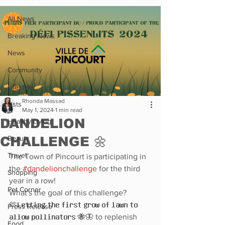
All News
Breaking News
News
Community
Lifestyle
Rhonda Massad
Lists
May 1, 2024
1 min read
DANDELION
Healthy Living
CHALLENGE 🌼
Beauty
Travel
The Town of Pincourt is participating in 
the 
#dandelionchallenge
 for the third 
Shopping
year in a row!
Pet Corner
What's the goal of this challenge?
🫶𝗟𝗲𝘁𝘁𝗶𝗻𝗴 𝘁𝗵𝗲 𝗳𝗶𝗿𝘀𝘁 𝗴𝗿𝗼𝘄 𝗼𝗳 𝗹𝗮𝘄𝗻 𝘁𝗼 
Press Release
𝗮𝗹𝗹𝗼𝘄 𝗽𝗼𝗹𝗹𝗶𝗻𝗮𝘁𝗼𝗿𝘀 🐝🦋 to replenish 
Food