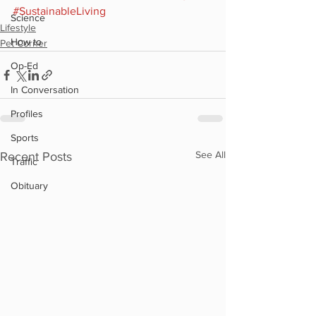
#SustainableLiving
Science
Lifestyle
How to
Pet Corner
Op-Ed
In Conversation
Profiles
Sports
See All
Recent Posts
Traffic
Obituary