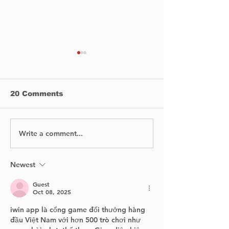
20 Comments
Write a comment...
Things You Should
How Clean Is 
Check After Hitting a
You’re Breath
Pothole
West Islande
Now Check in
Newest
Time
Guest
Oct 08, 2025
iwin app là cổng game đổi thưởng hàng 
đầu Việt Nam với hơn 500 trò chơi như 