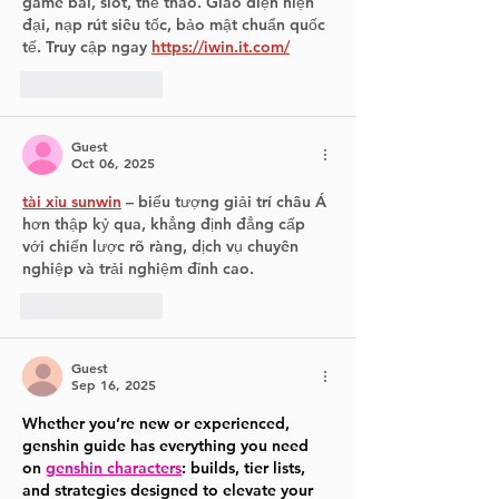
game bài, slot, thể thao. Giao diện hiện 
đại, nạp rút siêu tốc, bảo mật chuẩn quốc 
tế. Truy cập ngay 
https://iwin.it.com/
Like
Reply
Guest
Oct 06, 2025
tài xỉu sunwin
 – biểu tượng giải trí châu Á 
hơn thập kỷ qua, khẳng định đẳng cấp 
với chiến lược rõ ràng, dịch vụ chuyên 
nghiệp và trải nghiệm đỉnh cao.
Like
Reply
Guest
Sep 16, 2025
Whether you’re new or experienced, 
genshin guide has everything you need 
on 
genshin characters
: builds, tier lists, 
and strategies designed to elevate your 