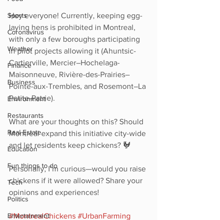
Sports
Hey everyone! Currently, keeping egg-
laying hens is prohibited in Montreal, 
Coronavirus
with only a few boroughs participating 
Weather
in pilot projects allowing it (Ahuntsic-
Cartierville, Mercier–Hochelaga-
Finance
Maisonneuve, Rivière-des-Prairies–
Business
Pointe-aux-Trembles, and Rosemont–La 
Petite-Patrie). 
Environment
Restaurants
What are your thoughts on this? Should 
Real Estate
Montreal expand this initiative city-wide 
and let residents keep chickens? 🐓
Education
Fun things to do
Personally, I’m curious—would you raise 
chickens if it were allowed? Share your 
Tech
opinions and experiences! 
Politics
Entertainment
#MontrealChickens
#UrbanFarming