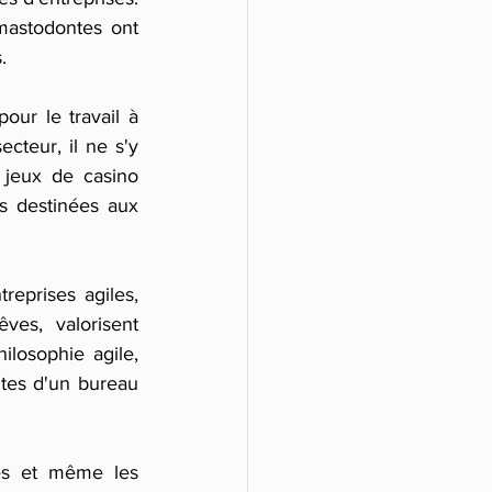
astodontes ont 
.
our le travail à 
teur, il ne s'y 
jeux de casino 
ns destinées aux 
eprises agiles, 
es, valorisent 
ilosophie agile, 
tes d'un bureau 
es et même les 