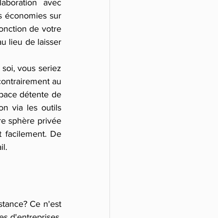
laboration avec 
s économies sur 
onction de votre 
 lieu de laisser 
soi, vous seriez 
ontrairement au 
pace détente de 
n via les outils 
re sphère privée 
t facilement. De 
il.
tance? Ce n'est 
s d'entreprises. 