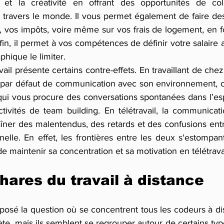
on et la créativité en offrant des opportunités de col
à travers le monde. Il vous permet également de faire de
t, vos impôts, voire même sur vos frais de logement, en f
fin, il permet à vos compétences de définir votre salaire au
phique le limiter.
ail présente certains contre-effets. En travaillant de chez 
 par défaut de communication avec son environnement, c
l qui vous procure des conversations spontanées dans l’es
ctivités de team building. En télétravail, la communicatio
raîner des malentendus, des retards et des confusions ent
elle. En effet, les frontières entre les deux s'estompan
 de maintenir sa concentration et sa motivation en télétrava
hares du travail à distance
posé la question où se concentrent tous les codeurs à dis
te, mais ils semblent se regrouper autour de certains type