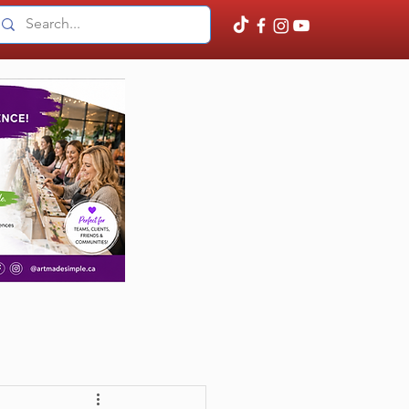
E
CONTACT
More