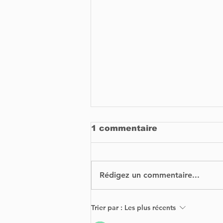
1 commentaire
Rédigez un commentaire...
The history behind
Trier par :
Les plus récents
common Western