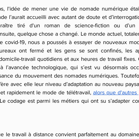
ps, l'idée de mener une vie de nomade numérique était
e l’aurait accueilli avec autant de doute et d’interroga
araître tiré d'un roman de science-fiction ou d’un
ensuite, quelque chose a changé. Le monde actuel, totale
e covid-19, nous a poussés à essayer de nouveaux mode
bureaux ont fermé et les gens se sont confinés, les ap
domicile-travail quotidiens et aux heures de travail fixes. 
e à l’avancée technologique, qui s’est vu désormais oc
issance du mouvement des nomades numériques. Toutefois
ffère avec elle leur niveau d’adaptation au nouveau paysa
et rapidement le mode de télétravail, 
alors que d'autres 
 Le codage est parmi les métiers qui ont su s’adapter co
que le travail à distance convient parfaitement au domain